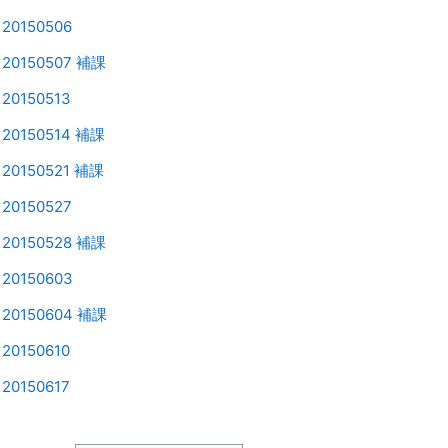
Page
0150506
Page
20150507 補課
Page
0150513
Page
20150514 補課
Page
20150521 補課
Page
0150527
Page
20150528 補課
Page
20150603
Page
20150604 補課
Page
0150610
Page
0150617