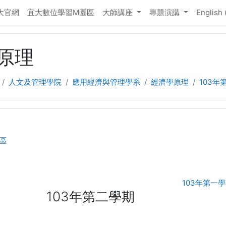
大官網
宜大數位學習M園區
大師講座
專題演講
English ‎
原理
人文及管理學院
應用經濟與管理學系
經濟學原理
103年
rum
區
103年第一
103年第二學期
二學期