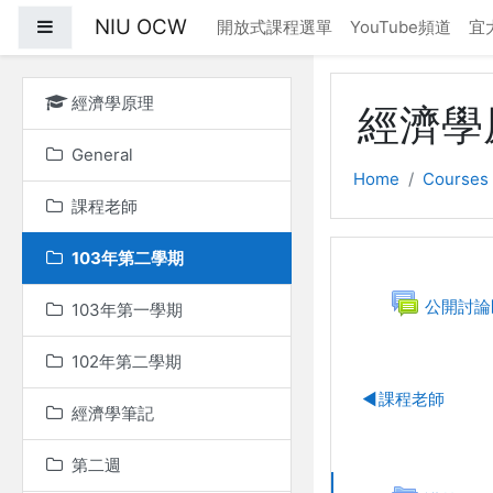
Skip to main content
NIU OCW
Side panel
開放式課程選單
YouTube頻道
宜
經濟學原理
經濟學
General
Home
Courses
課程老師
103年第二學期
General
Fo
公開討論
103年第一學期
102年第二學期
◀︎
課程老師
經濟學筆記
第二週
103年第
This topic