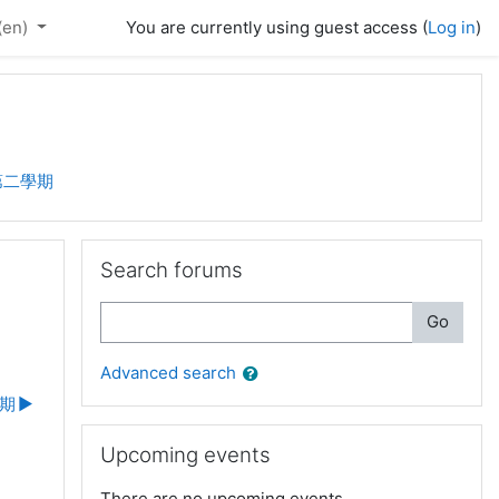
(en)‎
You are currently using guest access (
Log in
)
第二學期
Skip Search forums
Search forums
Search
Go
Advanced search
學期
▶︎
Skip Upcoming events
Upcoming events
There are no upcoming events