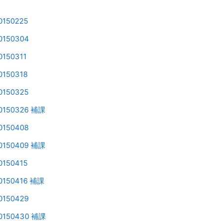
Page
150225
Page
150304
Page
150311
Page
150318
Page
150325
Page
150326 補課
Page
150408
Page
150409 補課
Page
150415
Page
150416 補課
Page
150429
Page
150430 補課