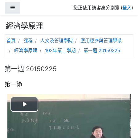
跳至主內容
側板
您正使用訪客身分瀏覽 (
登入
)
經濟學原理
首頁
課程
人文及管理學院
應用經濟與管理學系
經濟學原理
103年第二學期
第一週 20150225
第一週 20150225
第一節
播
放