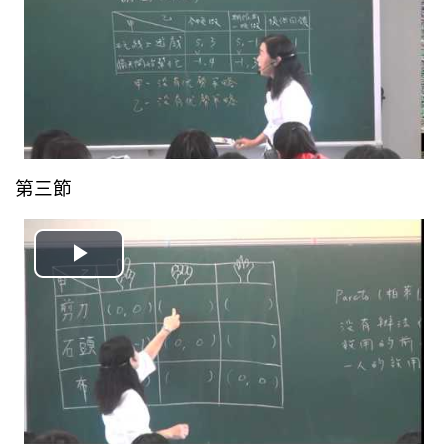
放
视
频
第三節
播
放
视
频