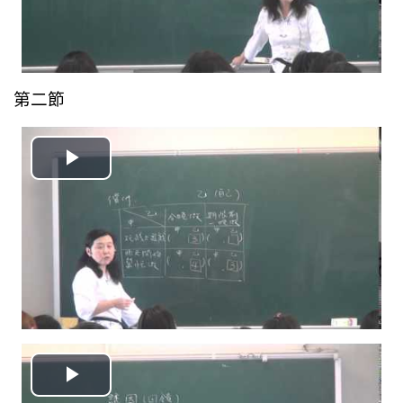
视
频
第二節
播
放
视
频
播