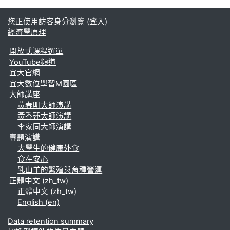
您正使用訪客身分瀏覽 (
登入
)
經濟學原理
開放式課程選單
YouTube頻道
宜大官網
宜大數位學習M園區
大師講座
黃春明大師演講
黃香蓮大師演講
李家同大師演講
專題演講
大學生的健康外食
食在安心
乳山羊的繁殖與育種營運
正體中文 ‎(zh_tw)‎
正體中文 ‎(zh_tw)‎
English ‎(en)‎
Data retention summary