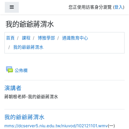
跳至主內容
側板
您正使用訪客身分瀏覽 (
登入
)
我的爺爺蔣渭水
首頁
課程
博雅學部
通識教育中心
我的爺爺蔣渭水
主題大綱
一般
討論區
公佈欄
演講者
蔣朝根
老師-
我的爺爺蔣渭水
我的爺爺蔣渭水
mms://dcserver5.niu.edu.tw/niuvod/102121101.wmv
(一)