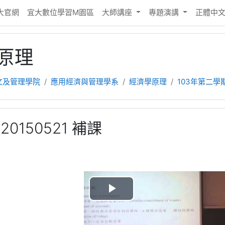
大官網
宜大數位學習M園區
大師講座
專題演講
正體中文 ‎
原理
文及管理學院
應用經濟與管理學系
經濟學原理
103年第二學
0150521 補課
播
放