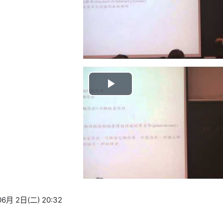
视
频
播
放
视
频
6月 2日(二) 20:32