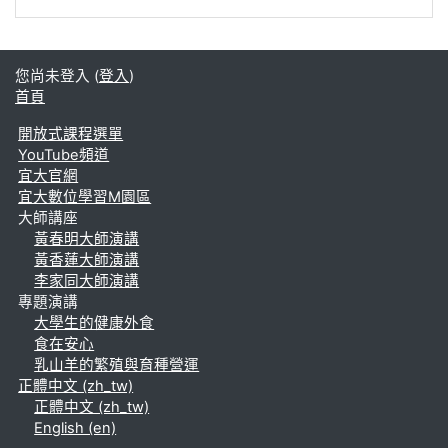
您尚未登入 (
登入
)
首頁
開放式課程選單
YouTube頻道
宜大官網
宜大數位學習M園區
大師講座
黃春明大師演講
黃香蓮大師演講
李家同大師演講
專題演講
大學生的健康外食
食在安心
乳山羊的繁殖與育種營運
正體中文 ‎(zh_tw)‎
正體中文 ‎(zh_tw)‎
English ‎(en)‎