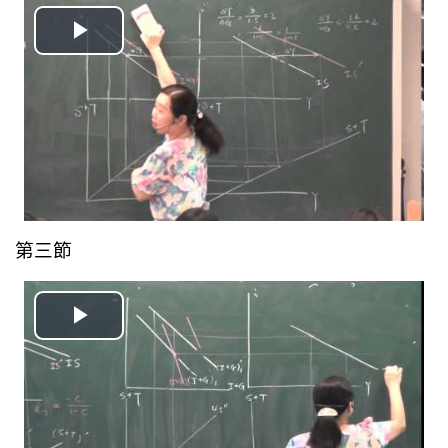
播
放
视
频
第三節
播
放
视