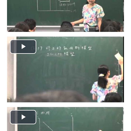
视
频
播
放
视
频
播