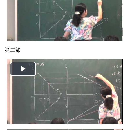
放
视
频
第二節
播
放
视
频