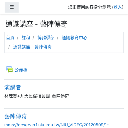
跳至主內容
側板
您正使用訪客身分瀏覽 (
登入
)
通識講座 - 藝陣傳奇
首頁
課程
博雅學部
通識教育中心
通識講座 - 藝陣傳奇
主題大綱
一般
討論區
公佈欄
演講者
林茂賢
+
九天民俗技藝團-
藝陣傳奇
藝陣傳奇
mms://dcserver1.niu.edu.tw/NIU_VIDEO/20120509/1-