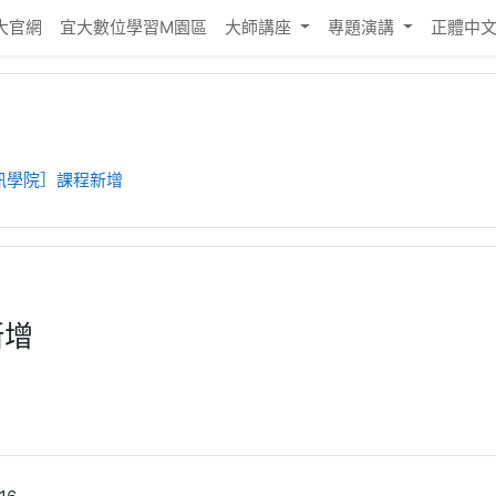
大官網
宜大數位學習M園區
大師講座
專題演講
正體中文 ‎
訊學院］課程新增
新增