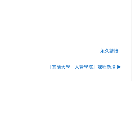
永久鏈接
［宜蘭大學－人管學院］課程新增 ▶︎