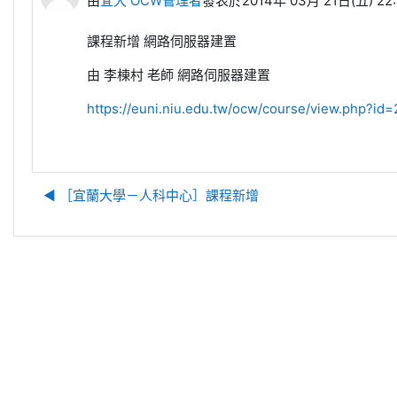
由
宜大 OCW管理者
發表於
2014年 03月 21日(五) 22:
課程新增 網路伺服器建置
由
李棟村
老師 網路伺服器建置
https://euni.niu.edu.tw/ocw/course/view.php?id=
◀︎ ［宜蘭大學－人科中心］課程新增