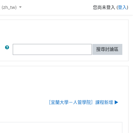
(zh_tw)‎
您尚未登入 (
登入
)
搜尋
搜尋討論區
［宜蘭大學－人管學院］課程新增 ▶︎