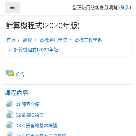
跳至主內容
側板
您正使用訪客身分瀏覽 (
登入
)
計算機程式(2020年版)
首頁
課程
電機資訊學院
電機工程學系
計算機程式(2020年版)
主題大綱
一般
討論區
公告
課程內容
網址
01 課程介紹
網址
02 認識C語言
網址
03 C語言的基本概述
網址