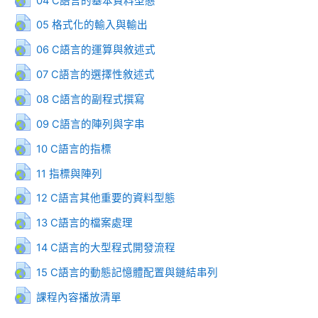
04 C語言的基本資料型態
網址
05 格式化的輸入與輸出
網址
06 C語言的運算與敘述式
網址
07 C語言的選擇性敘述式
網址
08 C語言的副程式撰寫
網址
09 C語言的陣列與字串
網址
10 C語言的指標
網址
11 指標與陣列
網址
12 C語言其他重要的資料型態
網址
13 C語言的檔案處理
網址
14 C語言的大型程式開發流程
網址
15 C語言的動態記憶體配置與鏈結串列
網址
課程內容播放清單