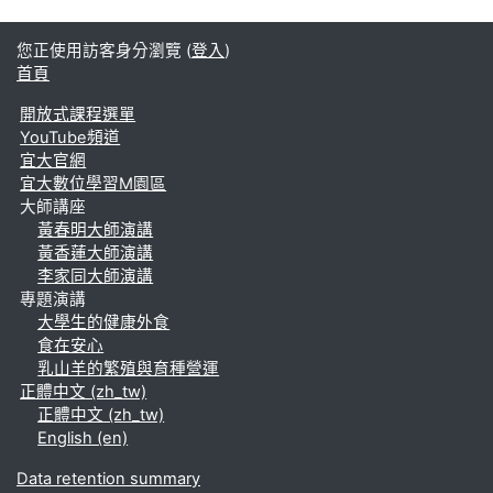
您正使用訪客身分瀏覽 (
登入
)
首頁
開放式課程選單
YouTube頻道
宜大官網
宜大數位學習M園區
大師講座
黃春明大師演講
黃香蓮大師演講
李家同大師演講
專題演講
大學生的健康外食
食在安心
乳山羊的繁殖與育種營運
正體中文 ‎(zh_tw)‎
正體中文 ‎(zh_tw)‎
English ‎(en)‎
Data retention summary