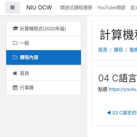
跳至主內容
NIU OCW
側板
開放式課程選單
YouTube頻道
宜
計算機程式(2020年版)
計算機程
一般
首頁
課程
電
課程內容
首頁
04 C
行事曆
點選
https://yout
◀︎ 03 C語