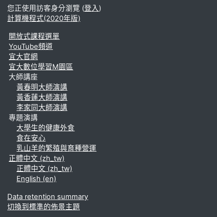
您正使用訪客身分瀏覽 (
登入
)
計算機程式(2020年版)
開放式課程選單
YouTube頻道
宜大官網
宜大數位學習M園區
大師講座
黃春明大師演講
黃香蓮大師演講
李家同大師演講
專題演講
大學生的健康外食
食在安心
乳山羊的繁殖與育種營運
正體中文 ‎(zh_tw)‎
正體中文 ‎(zh_tw)‎
English ‎(en)‎
Data retention summary
切換到標準的佈景主題