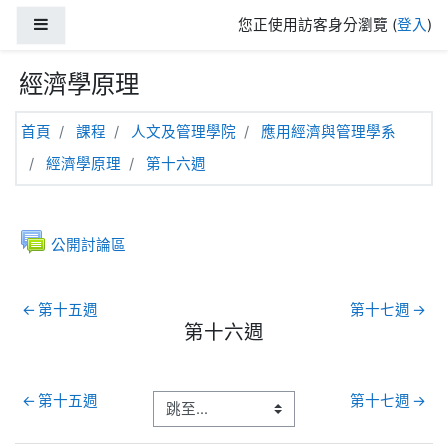
跳至主內容
側板
您正使用訪客身分瀏覽 (
登入
)
經濟學原理
首頁
課程
人文及管理學院
應用經濟與管理學系
經濟學原理
第十六週
一般
公開討論區
←
第十五週
第十七週
→
第十六週
第十六週
←
第十五週
第十七週
→