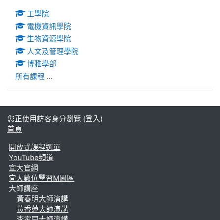
工學院
電機資訊學院
生物資源學院
人文及管理學院
博雅學部
所有課程
...
您正使用訪客身分瀏覽 (
登入
)
首頁
開放式課程選單
YouTube頻道
宜大官網
宜大數位學習M園區
大師講座
黃春明大師演講
黃香蓮大師演講
李家同大師演講