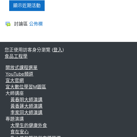
討論區
公佈欄
您正使用訪客身分瀏覽 (
登入
)
食品工程學
開放式課程選單
YouTube頻道
宜大官網
宜大數位學習M園區
大師講座
黃春明大師演講
黃香蓮大師演講
李家同大師演講
專題演講
大學生的健康外食
食在安心