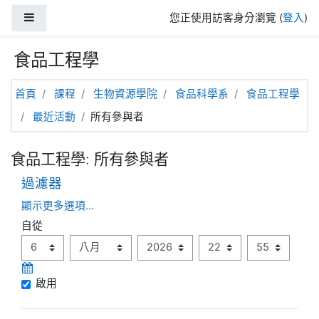
跳至主內容
側板
您正使用訪客身分瀏覽 (
登入
)
食品工程學
首頁
課程
生物資源學院
食品科學系
食品工程學
最近活動
所有參與者
食品工程學: 所有參與者
過濾器
顯示更多選項...
自從
自從
日
月
年
時
分
啟用