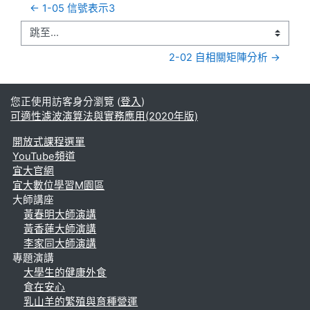
← 1-05 信號表示3
跳至...
2-02 自相關矩陣分析 →
您正使用訪客身分瀏覽 (
登入
)
可適性濾波演算法與實務應用(2020年版)
開放式課程選單
YouTube頻道
宜大官網
宜大數位學習M園區
大師講座
黃春明大師演講
黃香蓮大師演講
李家同大師演講
專題演講
大學生的健康外食
食在安心
乳山羊的繁殖與育種營運