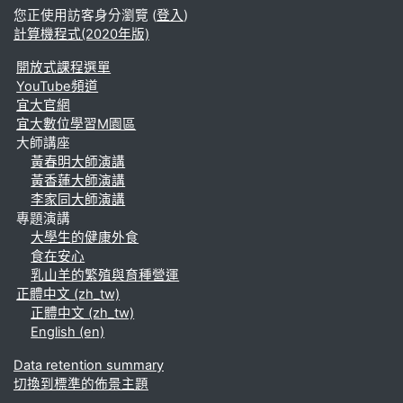
您正使用訪客身分瀏覽 (
登入
)
計算機程式(2020年版)
開放式課程選單
YouTube頻道
宜大官網
宜大數位學習M園區
大師講座
黃春明大師演講
黃香蓮大師演講
李家同大師演講
專題演講
大學生的健康外食
食在安心
乳山羊的繁殖與育種營運
正體中文 ‎(zh_tw)‎
正體中文 ‎(zh_tw)‎
English ‎(en)‎
Data retention summary
切換到標準的佈景主題