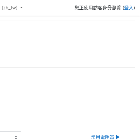
(zh_tw)‎
您正使用訪客身分瀏覽 (
登入
)
常用電阻器 ▶︎