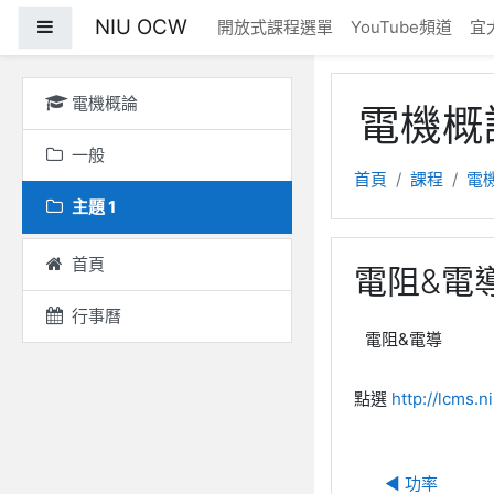
跳至主內容
NIU OCW
側板
開放式課程選單
YouTube頻道
宜
電機概論
電機概
一般
首頁
課程
電
主題 1
首頁
電阻&電
行事曆
電阻&電導
點選
http://lcms.n
◀︎ 功率