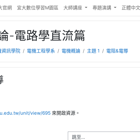
大官網
宜大數位學習M園區
大師講座
專題演講
正體中文 ‎
論-電路學直流篇
機資訊學院
電機工程學系
電機概論
主題 1
電阻&電導
導
iu.edu.tw/unit/view/695
來開啟資源。
跳至...