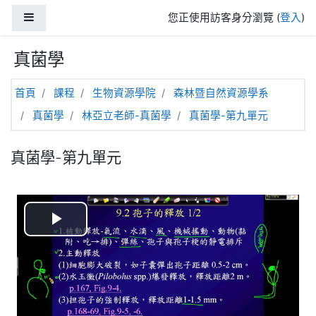
跳至主內容
側板
您正使用訪客身分瀏覽 (
登入
)
真菌學
首頁
課程
生物資源學院
森林暨自然資源學系
真菌學
林亞立老師-真菌學
真菌學-第九單元
真菌學-第九單元
播
放
视