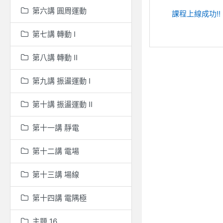
List of dis
第六講 圓周運動
課程上線成功!!
第七講 轉動 I
第八講 轉動 II
第九講 振盪運動 I
第十講 振盪運動 II
第十一講 靜電
第十二講 電場
第十三講 場線
第十四講 電隅極
主題 16