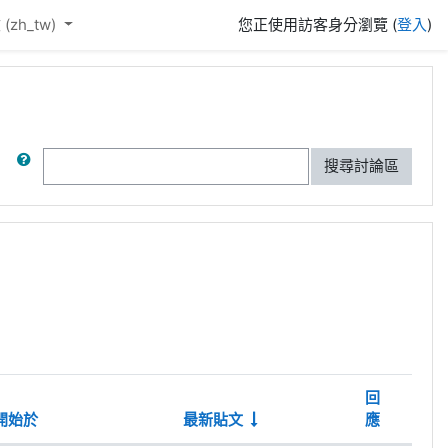
(zh_tw)‎
您正使用訪客身分瀏覽 (
登入
)
搜尋
搜尋討論區
回
開始於
最新貼文
應
動作