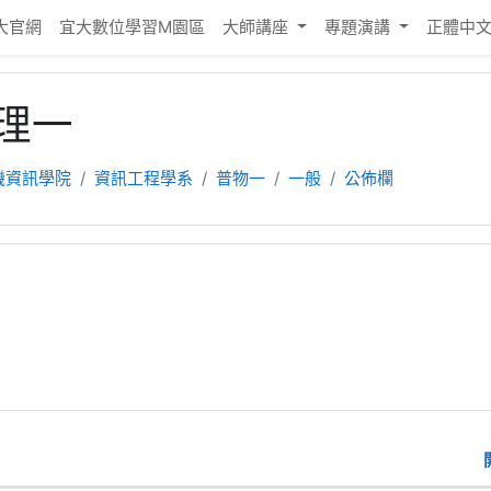
大官網
宜大數位學習M園區
大師講座
專題演講
正體中文 ‎
理一
機資訊學院
資訊工程學系
普物一
一般
公佈欄