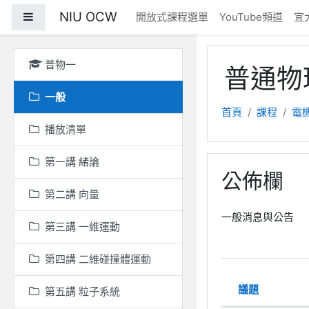
跳至主內容
NIU OCW
側板
開放式課程選單
YouTube頻道
宜
普物一
普通物
一般
首頁
課程
電
播放清單
第一講 緒論
公佈欄
第二講 向量
一般消息與公告
第三講 一維運動
第四講 二維碰撞體運動
議題
第五講 粒子系統
狀態