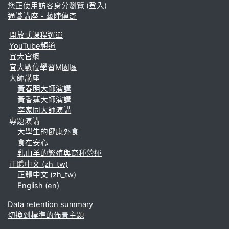
您正使用訪客身分瀏覽 (
登入
)
通識講座 - 藝陣傳奇
開放式課程選單
YouTube頻道
宜大官網
宜大數位學習M園區
大師講座
黃春明大師演講
黃香蓮大師演講
李家同大師演講
專題演講
大學生的健康外食
食在安心
乳山羊的繁殖與育種營運
正體中文 ‎(zh_tw)‎
正體中文 ‎(zh_tw)‎
English ‎(en)‎
Data retention summary
切換到標準的佈景主題