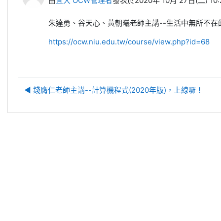
由
宜大 OCW管理者
發表於
2020年 10月 27日(二) 10:
朱達勇、谷天心、黃朝曦老師主講--生活中無所不在
https://ocw.niu.edu.tw/course/view.php?id=68
◀︎ 錢膺仁老師主講--計算機程式(2020年版)，上線囉！