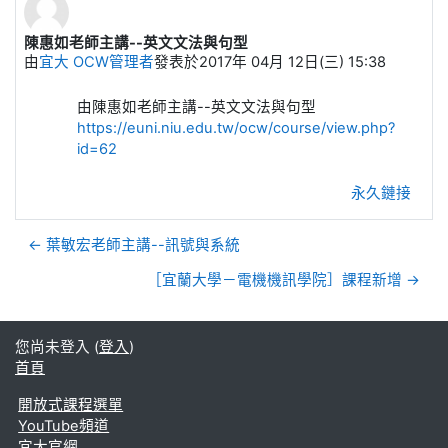
陳惠如老師主講--英文文法與句型
Number of replies: 0
由
宜大 OCW管理者
發表於
2017年 04月 12日(三) 15:38
由陳惠如老師主講--英文文法與句型
https://euni.niu.edu.tw/ocw/course/view.php?
id=62
永久鏈接
← 葉敏宏老師主講--訊號與系統
［宜蘭大學－電機機訊學院］課程新增 →
您尚未登入 (
登入
)
首頁
開放式課程選單
YouTube頻道
宜大官網