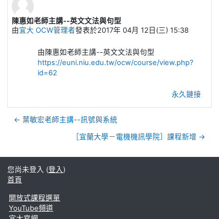
陳惠如老師主講--英文文法與句型
Number of replies: 0
由
宜大 OCW管理者
發表於
2017年 04月 12日(三) 15:38
由陳惠如老師主講--英文文法與句型
https://euni.niu.edu.tw/ocw/course/view.php?
id=62
永久鏈接
← 葉敏宏老師主講--訊號與系統
［宜蘭大學－電機機訊學院］課程新增 →
您尚未登入 (
登入
)
首頁
開放式課程選單
YouTube頻道
宜大官網