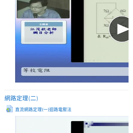
網路定理(二)
網址
直流網路定理(一)迴路電壓法