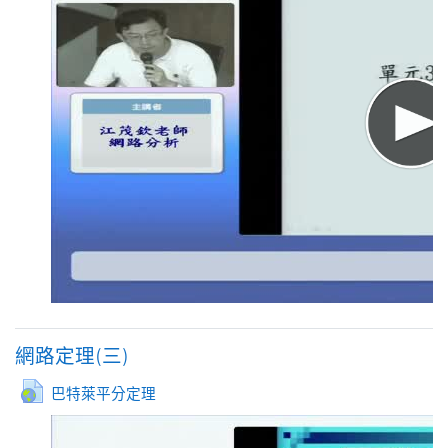
網路定理(三)
網址
巴特萊平分定理