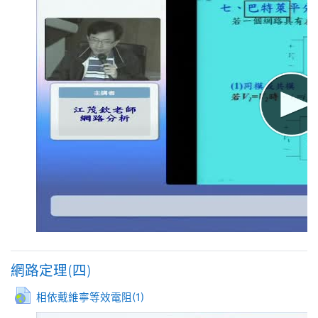
網路定理(四)
網址
相依戴維寧等效電阻(1)