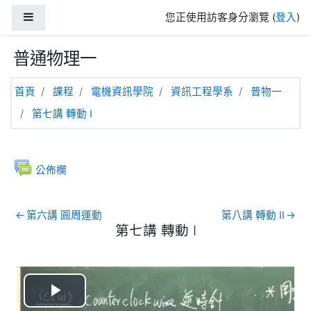
跳至主內容
側板
您正使用訪客身分瀏覽 (
登入
)
普通物理一
首頁
課程
電機資訊學院
資訊工程學系
普物一
第七講 轉動 I
一般
討論區
公佈欄
←
第六講 圓周運動
第八講 轉動 II
→
第七講 轉動 I
第七講 轉動 I
播