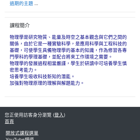
過期的主題
...
跳過課程簡介區塊
課程簡介
物理學是研究物質、能量及時空之基本觀念與它們之間的
關係，由於它是一種實驗科學，是應用科學與工程科技的
基礎，可使學生具備物理學的基本的知識，作為修習各專
門學科的學理基礎，並配合將來工作環境之需要。
物理學的發展過程相當嚴謹，學生於研讀中可培養學生慎
密思考能力。
培養學生吸收科技新知的潛能。
加強對物理原理的理解與解題能力。
您正使用訪客身分瀏覽 (
登入
)
首頁
開放式課程選單
YouTube頻道