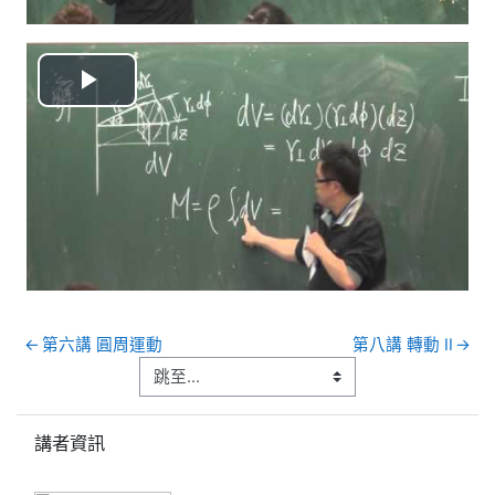
播
放
视
频
←
第六講 圓周運動
第八講 轉動 II
→
跳過講者資訊區塊
講者資訊