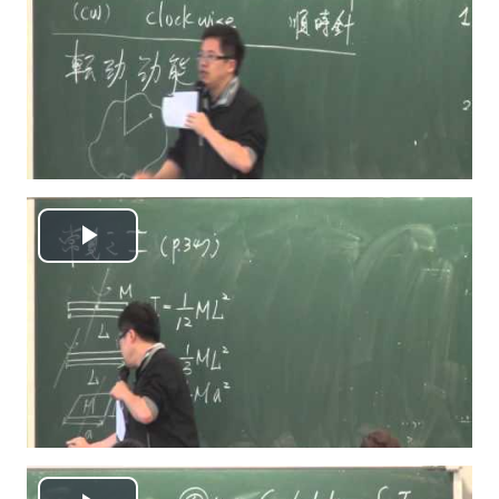
放
视
频
播
放
视
频