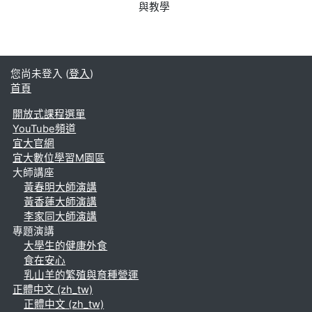
與教學
您尚未登入 (
登入
)
首頁
開放式課程選單
YouTube頻道
宜大官網
宜大數位學習M園區
大師講座
黃春明大師演講
黃香蓮大師演講
李家同大師演講
專題演講
大學生的健康外食
食在安心
乳山羊的繁殖與育種營運
正體中文 ‎(zh_tw)‎
正體中文 ‎(zh_tw)‎