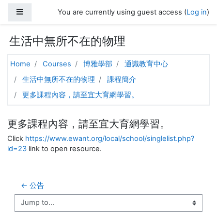
Skip to main content
Side panel
You are currently using guest access (
Log in
)
生活中無所不在的物理
Home
Courses
博雅學部
通識教育中心
生活中無所不在的物理
課程簡介
更多課程內容，請至宜大育網學習。
更多課程內容，請至宜大育網學習。
Click
https://www.ewant.org/local/school/singlelist.php?
id=23
link to open resource.
← 公告
Jump to...