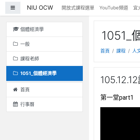
跳至主內容
NIU OCW
側板
開放式課程選單
YouTube頻道
宜
個體經濟學
1051
一般
首頁
課程
人
課程老師
1051_個體經濟學
105.12
首頁
第一堂part1
行事曆