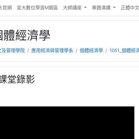
大官網
宜大數位學習M園區
大師講座
專題演講
正體中文 ‎
_個體經濟學
文及管理學院
應用經濟與管理學系
個體經濟學
1051_個體經
.12課堂錄影