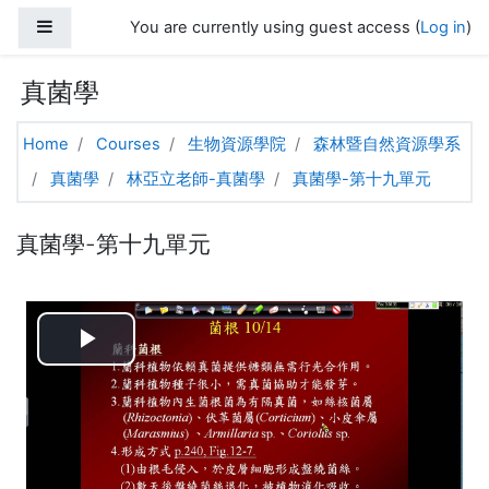
Skip to main content
Side panel
You are currently using guest access (
Log in
)
真菌學
Home
Courses
生物資源學院
森林暨自然資源學系
真菌學
林亞立老師-真菌學
真菌學-第十九單元
真菌學-第十九單元
Play
Video