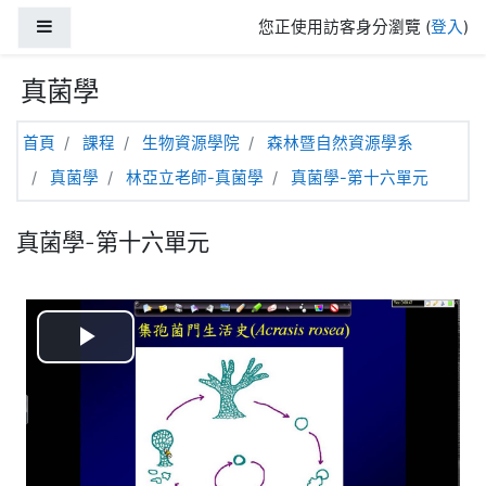
跳至主內容
側板
您正使用訪客身分瀏覽 (
登入
)
真菌學
首頁
課程
生物資源學院
森林暨自然資源學系
真菌學
林亞立老師-真菌學
真菌學-第十六單元
真菌學-第十六單元
播
放
视