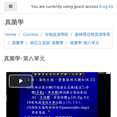
Skip to main content
Side panel
You are currently using guest access (
Log in
)
真菌學
Home
Courses
生物資源學院
森林暨自然資源學系
真菌學
林亞立老師-真菌學
真菌學-第八單元
真菌學-第八單元
Play
Video