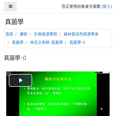
跳至主內容
側板
您正使用訪客身分瀏覽 (
登入
)
真菌學
首頁
課程
生物資源學院
森林暨自然資源學系
真菌學
林亞立老師-真菌學
真菌學-0
真菌學-0
播
放
视