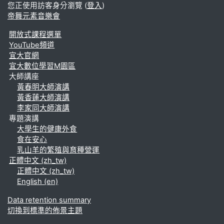
您正使用訪客身分瀏覽 (
登入
)
帝舞元素音樂會
開放式課程選單
YouTube頻道
宜大官網
宜大數位學習M園區
大師講座
黃春明大師演講
黃香蓮大師演講
李家同大師演講
專題演講
大學生的健康外食
食在安心
乳山羊的繁殖與育種營運
正體中文 ‎(zh_tw)‎
正體中文 ‎(zh_tw)‎
English ‎(en)‎
Data retention summary
切換到標準的佈景主題