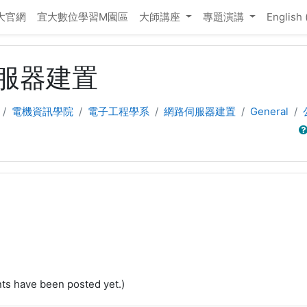
大官網
宜大數位學習M園區
大師講座
專題演講
English ‎
服器建置
電機資訊學院
電子工程學系
網路伺服器建置
General
Sear
s have been posted yet.)