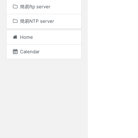
簡易ftp server
簡易NTP server
Home
Calendar