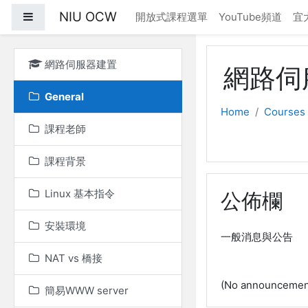
Skip to main content
NIU OCW
Side panel
開放式課程選單
YouTube頻道
宜
網路伺服器建置
網路伺
General
Home
Courses
課程老師
課程背景
Linux 基本指令
公佈欄
安裝環境
一般消息與公告
NAT vs 橋接
(No announcement
簡易WWW server