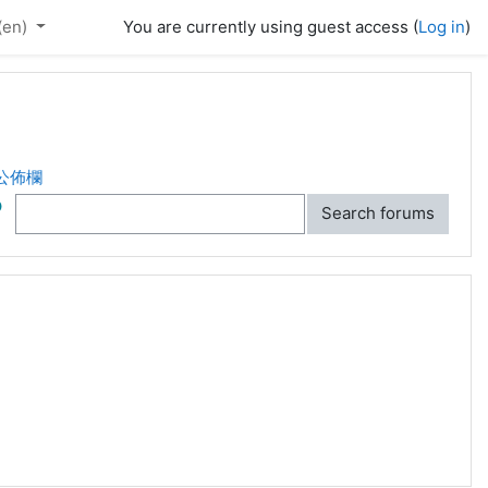
(en)‎
You are currently using guest access (
Log in
)
公佈欄
ch
Search forums