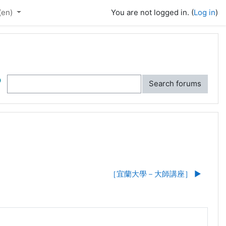
(en)‎
You are not logged in. (
Log in
)
ch
Search forums
［宜蘭大學－大師講座］ ▶︎