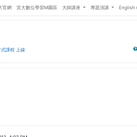
大官網
宜大數位學習M園區
大師講座
專題演講
English ‎
Sear
式課程 上線