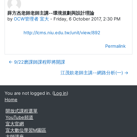
薛方杰老師老師主講--環境規劃與設計理論
Number of replies: 0
by
OCW管理者 宜大
-
Friday, 6 October 2017, 2:30 PM
http://lcms.niu.edu.tw/unit/view/892
Permalink
← 9/22磨課師課程即將開課
江茂欽老師主講--網路分析(一) →
You are not logged in. (
Log in
)
Home
開放式課程選單
YouTube頻道
宜大官網
宜大數位學習M園區
大師講座