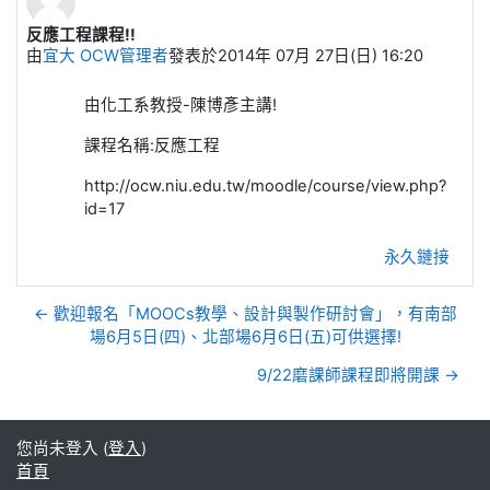
反應工程課程!!
Number of replies: 0
由
宜大 OCW管理者
發表於
2014年 07月 27日(日) 16:20
由化工系教授-陳博彥主講!
課程名稱:反應工程
http://ocw.niu.edu.tw/moodle/course/view.php?
id=17
永久鏈接
← 歡迎報名「MOOCs教學、設計與製作研討會」，有南部
場6月5日(四)、北部場6月6日(五)可供選擇!
9/22磨課師課程即將開課 →
您尚未登入 (
登入
)
首頁