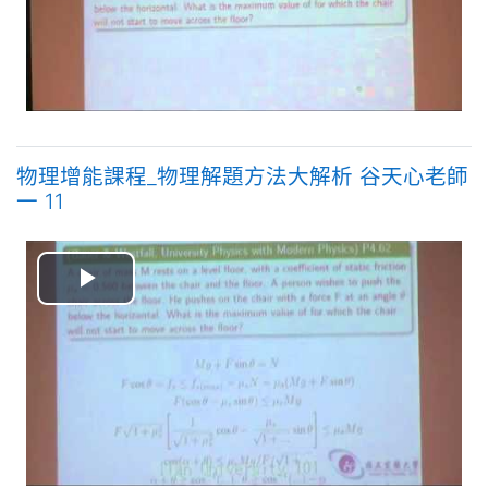
视
频
物理增能課程_物理解題方法大解析 谷天心老師
一 11
播
放
视
频