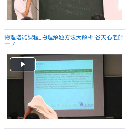
频
物理增能課程_物理解題方法大解析 谷天心老師
一 7
播
放
视
频