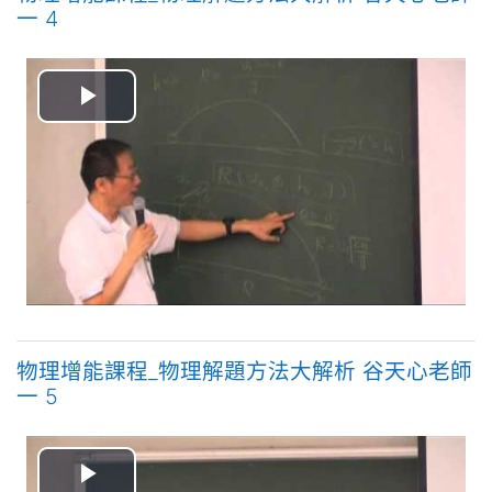
一 4
播
放
视
频
物理增能課程_物理解題方法大解析 谷天心老師
一 5