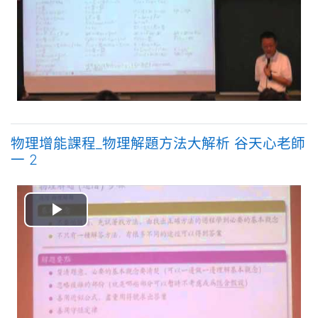
放
视
频
物理增能課程_物理解題方法大解析 谷天心老師
一 2
播
放
视