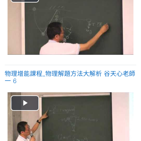
播
放
视
频
物理增能課程_物理解題方法大解析 谷天心老師
一 6
播
放
视