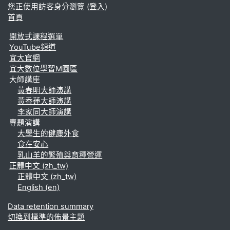
您正使用訪客身分瀏覽 (
登入
)
首頁
開放式課程選單
YouTube頻道
宜大官網
宜大數位學習M園區
大師講座
黃春明大師演講
黃香蓮大師演講
李家同大師演講
專題演講
大學生的健康外食
食在安心
乳山羊的繁殖與育種營運
正體中文 ‎(zh_tw)‎
正體中文 ‎(zh_tw)‎
English ‎(en)‎
Data retention summary
切換到標準的佈景主題