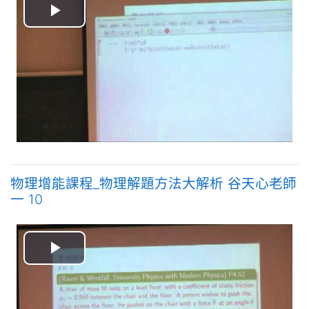
播
放
视
频
物理增能課程_物理解題方法大解析 谷天心老師
一 10
播
放