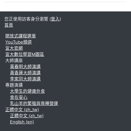
您正使用訪客身分瀏覽 (
登入
)
首頁
開放式課程選單
YouTube頻道
宜大官網
宜大數位學習M園區
大師講座
黃春明大師演講
黃香蓮大師演講
李家同大師演講
專題演講
大學生的健康外食
食在安心
乳山羊的繁殖與育種營運
正體中文 ‎(zh_tw)‎
正體中文 ‎(zh_tw)‎
English ‎(en)‎