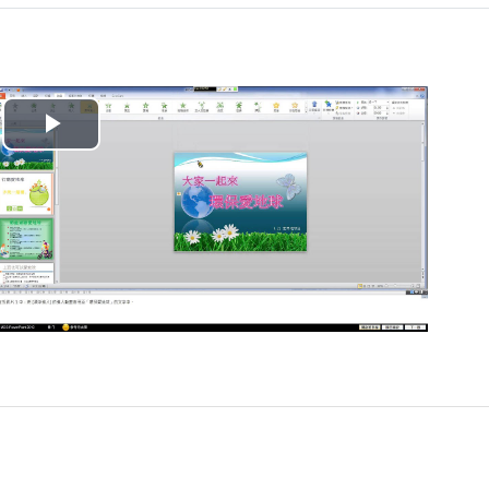
播
放
视
频