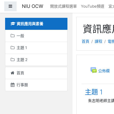
跳至主內容
NIU OCW
側板
開放式課程選單
YouTube頻道
宜
資訊應用與素養
資訊應
一般
首頁
課程
電
主題 1
主題 2
主題大綱
一般
討論區
公佈欄
首頁
行事曆
主題 1
朱志明老師主