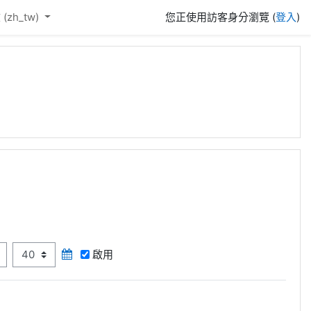
(zh_tw)‎
您正使用訪客身分瀏覽 (
登入
)
分
啟用