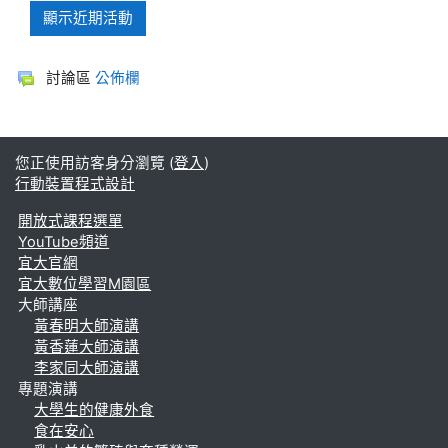
討論區
公佈欄
您正使用訪客身分瀏覽 (
登入
)
行動裝置程式設計
開放式課程選單
YouTube頻道
宜大官網
宜大數位學習M園區
大師講座
黃春明大師演講
黃香蓮大師演講
李家同大師演講
專題演講
大學生的健康外食
食在安心