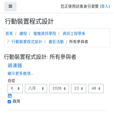
跳至主內容
側板
您正使用訪客身分瀏覽 (
登入
)
行動裝置程式設計
首頁
課程
電機資訊學院
資訊工程學系
行動裝置程式設計
最近活動
所有參與者
行動裝置程式設計: 所有參與者
過濾器
顯示更多選項...
自從
自從
日
月
年
時
分
啟用